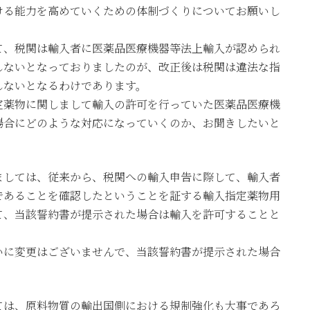
ける能力を高めていくための体制づくりについてお願いし
て、税関は輸入者に医薬品医療機器等法上輸入が認められ
しないとなっておりましたのが、改正後は税関は違法な指
しないとなるわけであります。
定薬物に関しまして輸入の許可を行っていた医薬品医療機
場合にどのような対応になっていくのか、お聞きしたいと
ましては、従来から、税関への輸入申告に際して、輸入者
であることを確認したということを証する輸入指定薬物用
て、当該誓約書が提示された場合は輸入を許可することと
いに変更はございませんで、当該誓約書が提示された場合
ては、原料物質の輸出国側における規制強化も大事であろ