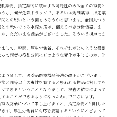
規制薬物、指定薬物に該当する可能性のある全ての物質と
のうち、何が危険ドラッグで、あるいは規制薬物、指定薬
時間との戦いという面もあろうかと思います。全国九つの
間との戦いである水際対策は、備えるべき分析機器、ま
うか、ただいまも議論がございました。そういう視点でま
きまして、税関、厚生労働省、それぞれがどのような役割
よって両者の役割分担にどのような変化が生じるのか、財
によりまして、医薬品医療機器等法の改正がございまし
薬物と同等以上の毒性を有すると疑われる物品に対しても
とができるということとなりまして、検査の結果によって
止することができるようになったわけでございます。
薬物の廃棄について申し上げますと、指定薬物と判明した
できず、厚生労働省に対応を要請するというにとどまって