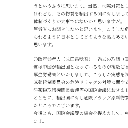
うというふうに思います。当然、水際対策と
けれども、その物質を輸出する側に対しまし
体制づくりが大事ではないかと思いますが。
厚労省にお聞きしたいと思います。こうした
られるように日本としてどのような協力ある
思います。
○政府参考人（成田昌稔君） 過去の取締り
質は中国が輸出国となっているものが複数ご
厚生労働省といたしまして、こうした実態を
麻薬統制委員会の危険ドラッグの対策に関す
洋薬物取締機関長会議等の国際会議におきま
とともに、輸出国に対し危険ドラッグ原料物
たところでございます。
今後とも、国際会議等の機会を捉えまして、
ます。