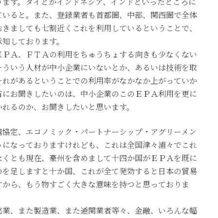
ります。タイとかインドネシア、インドといったところに
ていると。また、登録業者も首都圏、中部、関西圏で全体
おきましても七割近くこれを利用しているということで、
承知しております。
ＥＰＡ、ＦＴＡの利用をちゅうちょする向きも少なくない
そういう人材が中小企業にいないとか、あるいは技術を取
それがあるということでの利用率がなかなか上がっていか
省にお聞きしたいのは、中小企業のこのＥＰＡ利用を更に
かれるのか、お聞きしたいと思います。
携協定、エコノミック・パートナーシップ・アグリーメン
うになっておりますけれども、これは全国津々浦々でこれ
なくとも現在、豪州を含めまして十四か国がＥＰＡを既に
のを足しますと十か国、これが全て発効すると日本の貿易
すから、もう物すごく大きな意味を持つと思っておりま
出業、また製造業、また通関業者等々、金融、いろんな幅