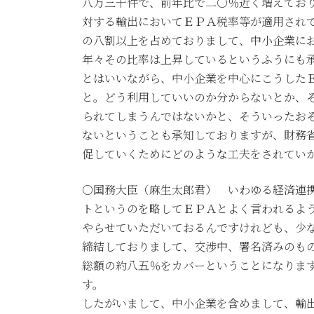
八万三千件で、前年比で二〇％近く増えてお
対する輸出においてＥＰＡ税率等が適用され
の八割以上を占めておりまして、中小企業に
年々その比率は上昇しているというふうにも
とはいいながら、中小企業を中心にこうした
と。どう利用していいのか分からないとか、
られてしまうんではないかと、そういったお
ないということも承知しておりますが、財務
促していくためにどのような工夫をされてい
○国務大臣（麻生太郎君） いわゆる経済連
トというのを略してＥＰＡとよく言われるよ
やらせていただいておるんですけれども、少
締結しておりまして、交渉中、署名済みのも
総額の約八五％をカバーということになりま
す。
したがいまして、中小企業を含めまして、輸