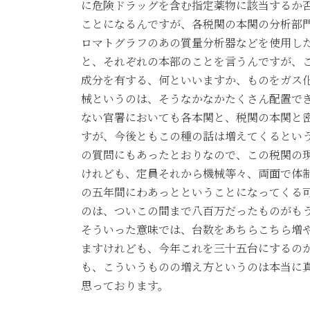
に危険ドラッグを含む指定薬物に該当するか
ことになるんですが、各税関の本関の分析部
ロマトグラフのあの質量分析器などを使用し
と、それぞれの本部のことを言うんですが、
成分を有する、何といいますか、ものをガス
械というのは、そうなかなかたくさん配置で
ない官署においても各本関と、税関の本関と
すが、今後ともこの種の話は増えてくるとい
の質問にもあったとおりなので、この税関の
けれども、定員それから機械等々、両面で体
の五年間にわあっとということになってくる
のは、ついこの間まで八百万だったものがも
そういった意味では、台数をあちらこちら増
ますけれども、今年これを三十五台にするの
も、こういうものの増え方というのは本当に
思っております。