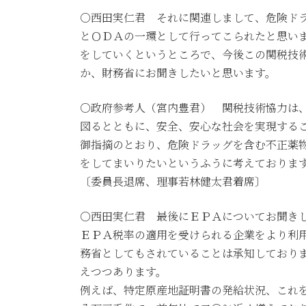
○西田実仁君 それに関連しまして、危険ド
とＯＤＡの一環として行ってこられたと思い
をしていくというところで、今後この関税技
か、財務省にお聞きしたいと思います。
○政府参考人（宮内豊君） 関税技術協力は
図るとともに、安全、安心な社会を実現する
御指摘のとおり、危険ドラッグを含む不正薬
をしてまいりたいというふうに考えておりま
〔委員長退席、理事若林健太君着席〕
○西田実仁君 最後にＥＰＡについてお聞き
ＥＰＡ税率の適用を受けられる企業をより利
務省としてもされていることは承知しており
えつつあります。
例えば、特定原産地証明書の発給状況、これ