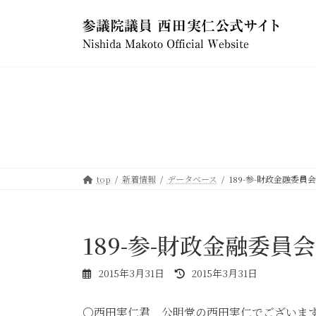
コ
ナ
ン
ビ
テ
ゲ
ン
ー
ツ
シ
へ
ョ
ス
ン
キ
に
ッ
移
プ
動
top
新着情報
データベース
189-参-財政金融委員会-
189-参-財政金融委員会-
最
2015年3月31日
2015年3月31日
終
更
○西田実仁君 公明党の西田実仁でございま
新