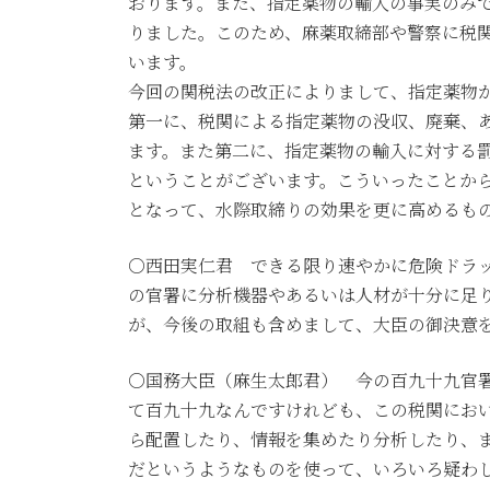
おります。また、指定薬物の輸入の事実のみ
りました。このため、麻薬取締部や警察に税
います。
今回の関税法の改正によりまして、指定薬物
第一に、税関による指定薬物の没収、廃棄、
ます。また第二に、指定薬物の輸入に対する
ということがございます。こういったことか
となって、水際取締りの効果を更に高めるも
○西田実仁君 できる限り速やかに危険ドラ
の官署に分析機器やあるいは人材が十分に足
が、今後の取組も含めまして、大臣の御決意
○国務大臣（麻生太郎君） 今の百九十九官
て百九十九なんですけれども、この税関にお
ら配置したり、情報を集めたり分析したり、
だというようなものを使って、いろいろ疑わ