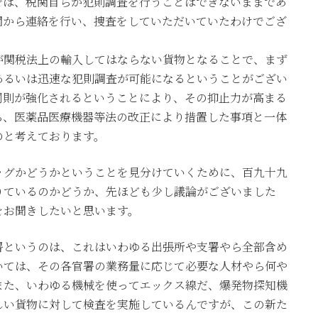
では、税関自らが犯則調査を行うことはできないままであ
関から連絡を行い、捜査をしていただいていたわけでござ
が関税法上の輸入してはならない貨物となることで、まず
あるいは迅速な犯則調査が可能になるということがござい
罰則が強化されるということにより、その抑止力が高まる
ら、医薬品医療機器等法の改正により措置した事項と一体
のと考えております。
ッグかどうかということを見分けていくために、百九十九
りているのかどうか、先ほども少し議論がございました
をお聞きしたいと思います。
署というのは、これはいわゆる出張所や支署やら全部含め
いては、その各官署の業務量に応じて必要な人材やら何や
また、いわゆる機械を使ってエックス線だ、爆発物探知機
しい貨物に対して検査を実施しているんですが、この新た