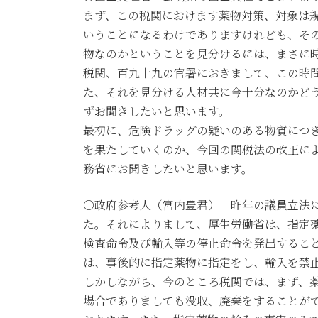
日
まず、この税関におけます薬物対策、対象は
時
いうことになるわけでありますけれども、そ
:
物なのかということを見分けるには、まさに
税関、百九十九の官署におきまして、この時
た、それを見分ける人材共に今十分なのかど
ずお聞きしたいと思います。
最初に、危険ドラッグの疑いのある物質につ
を果たしていくのか、今回の関税法の改正に
務省にお聞きしたいと思います。
○政府参考人（宮内豊君） 昨年の議員立法
た。それによりまして、厚生労働省は、指定
検査命令及び輸入等の停止命令を発出するこ
は、事後的に指定薬物に指定をし、輸入を禁
しかしながら、今のところ税関では、まず、
場合でありましても没収、廃棄をすることが