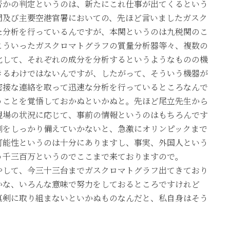
否かの判定というのは、新たにこれ仕事が出てくるという
門及び主要空港官署においての、先ほど言いましたガスク
た分析を行っているんですが、本関というのは九税関のこ
こういったガスクロマトグラフの質量分析器等々、複数の
化して、それぞれの成分を分析するというようなものの機
きるわけではないんですが、したがって、そういう機器が
密接な連絡を取って迅速な分析を行っているところなんで
うことを覚悟しておかぬといかぬと。先ほど尾立先生から
現場の状況に応じて、事前の情報というのはもちろんです
制をしっかり備えていかないと、急激にオリンピックまで
可能性というのは十分にありますし、事実、外国人という
う千三百万というのでここまで来ておりますので。
やして、今三十三台までガスクロマトグラフ出てきており
かな、いろんな意味で努力をしておるところですけれど
真剣に取り組まないといかぬものなんだと、私自身はそう