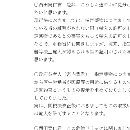
○西田実仁君 是非、こうした速やかに見分
たいと思います。
現行法におきましては、指定薬物につきまし
ている旨の証明がされない限り輸入の許可を
定薬物であるとの事実をもって輸入の許可を
そこで、財務省にお聞きしますが、従来、指
器等法上輸入が認められる旨の証明がされた
思います。
○政府参考人（宮内豊君） 指定薬物につき
から厚生労働省が医療等の用途に供するもの
途誓約書というものの提示を求めておりまし
しておりました。
実は、関税法改正後におきましてもこの取扱
は輸入を許可することとなります。
○西田実仁君 この危険ドラッグに関しまし