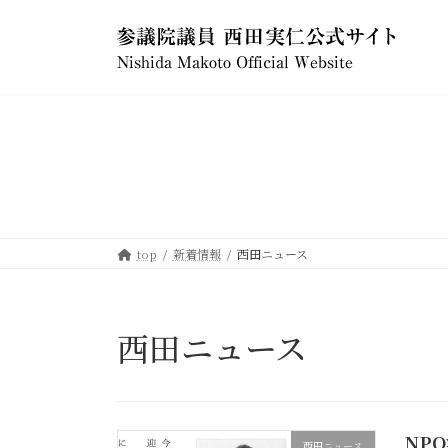
コ
ナ
ン
ビ
テ
ゲ
ン
ー
ツ
シ
へ
ョ
ス
ン
キ
に
ッ
移
プ
動
top
新着情報
西田ニュース
西田ニュース
NP
西田ニュース