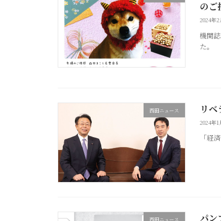
のご
2024年
機関誌
た。
リベ
西田ニュース
2024年
「経済
パン
西田ニュース