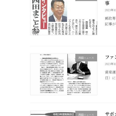
事
2023年1
郵政専
記事が
ファ
西田ニュース
2023年1
資産運
日）に
サポ
西田ニュース