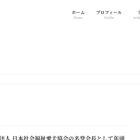
ホーム
プロフィール
Home
Profile
Achi
新着情報
O法人 日本社会福祉愛犬協会の名誉会長として年頭