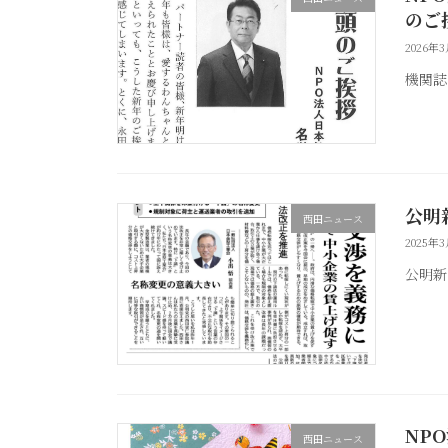
のご
2026年3
機関誌
公明
西田ニュース
2025年
公明新
NP
西田ニュース