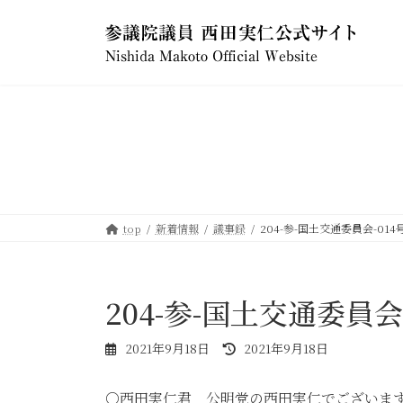
コ
ナ
ン
ビ
テ
ゲ
ン
ー
ツ
シ
へ
ョ
ス
ン
キ
に
ッ
移
プ
動
top
新着情報
議事録
204-参-国土交通委員会-014号
204-参-国土交通委員会-
最
2021年9月18日
2021年9月18日
終
更
○西田実仁君 公明党の西田実仁でございま
新