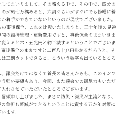
化してまいりまして、その増える中で、その中で、四分の
うのが約七万橋あると、六割ぐらいがすぐにでも修繕に着
なか着手ができていないというのが現状でございました。
の事後保全、これを比較いたしますと、三十年後の見通
年間の維持管理・更新費用ですと、事後保全のままいきま
に変えると六・五兆円と約半減するということでございま
、事後保全のままですと二百八十兆円掛かるだろうと、そ
れは三割カットできると、こういう数字も出ているところ
、議会だけではなくて首長の皆さんからも、このインフ
いう強い要望もあり、今回、また議会での御尽力もいただ
に入れさせていただいたところでございます。
冒頭申し上げました、まさに防災・減災が主流となり、
民の負担も軽減ができるということに資する五か年対策に
ざいます。