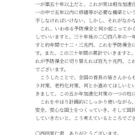
一が築五十年以上だと、これが実は相当加速
一の中で五年以内に修繕等が必要な橋梁とい
手しなければいけない、しかし、それがなか
これ、いわゆる予防保全と何か起こってから
しでいいますと、三十年後の二〇四八年の一
すと約年間で十二・三兆円、これを予防保全
す。また、この三十年間の累計でいきますと
れが予防保全に切り替えれば百九十兆円、こ
でございます。
こうしたことで、全国の首長の皆さんからも
ラ対策、老朽化対策、何とか進めてほしいと
きまして、この五か年加速化対策の一つの柱
これをやはり計画的にしっかり使いながら、
安全、安心な国土をつくっていき、そして国
していきたいと、こう考えているところでご
○西田実仁君 ありがとうございます。