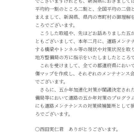
でございますけれども、新潟県におきまして
平均約一割のところ二割と、全国平均の二倍
まえまして、新潟県、県内の市町村の御理解
ころでございます。
こうした取組や、先ほどお話ありました五か
ともございまして、本年二月に、道路メンテ
する橋梁やトンネル等の現状や対策状況を取
地方整備局の方に指示をいたしましたところ
これを受けまして、全ての都道府県において
傷マップを作成し、それぞれのメンテナンス
でございます。
さらに、五か年加速化対策が閣議決定された
備局等において道路の五か年対策のプログラ
にも道路メンテナンスの対策候補箇所として
ろでございます。
○西田実仁君 ありがとうございます。