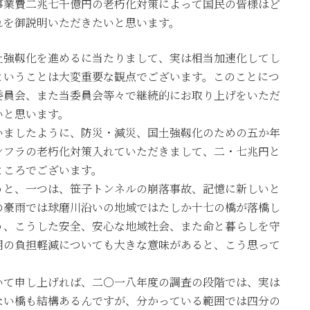
事業費二兆七千億円の老朽化対策によって国民の皆様はど
れを御説明いただきたいと思います。
土強靱化を進めるに当たりまして、実は相当加速化してし
ということは大変重要な観点でございます。このことにつ
委員会、また当委員会等々で継続的にお取り上げをいただ
いと思います。
ましたように、防災・減災、国土強靱化のための五か年
ンフラの老朽化対策入れていただきまして、二・七兆円と
ところでございます。
と、一つは、笹子トンネルの崩落事故、記憶に新しいと
の豪雨では球磨川沿いの地域ではたしか十七の橋が落橋し
う、こうした安全、安心な地域社会、また命と暮らしを守
用の負担軽減についても大きな意味があると、こう思って
て申し上げれば、二〇一八年度の調査の段階では、実は
ない橋も結構あるんですが、分かっている範囲では四分の