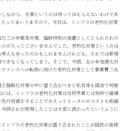
しながら、災害というのは待ってはもらえないわけであ
も入ってまいりますので、今日は、インフラの老朽化対策
化三か年緊急対策、臨時特別の措置としてとられたわけ
うのが入ってございませんでした。老朽化対策というのは
お考えもあったのかもしれませんけれども、それでは新規
築できなくなってしまう。そこで、今回、五か年加速化対
ンテナンスへの転換に向けた老朽化対策として事業費二兆
土強靱化対策の中に盛り込むべきと私自身も国会で何度
的には、インフラの老朽化対策は当初予算とは別枠で確保
に先行投資をすることでかえってトータルのコストも削減
、今回それが実現したことは大変に良かったというふうに
インフラの老朽化対策が盛り込まれたことが国民の皆様