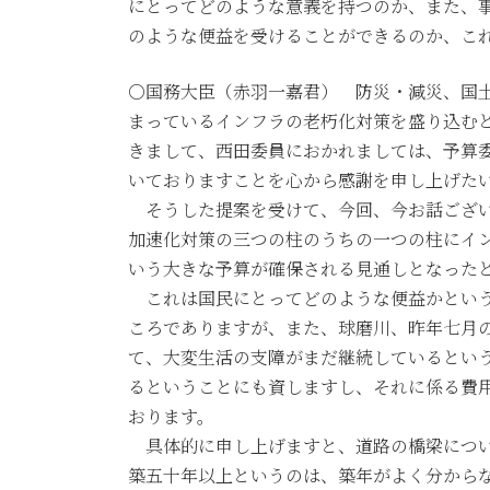
にとってどのような意義を持つのか、また、
のような便益を受けることができるのか、こ
○国務大臣（赤羽一嘉君） 防災・減災、国
まっているインフラの老朽化対策を盛り込む
きまして、西田委員におかれましては、予算
いておりますことを心から感謝を申し上げた
そうした提案を受けて、今回、今お話ござい
加速化対策の三つの柱のうちの一つの柱にイ
いう大きな予算が確保される見通しとなった
これは国民にとってどのような便益かという
ころでありますが、また、球磨川、昨年七月
て、大変生活の支障がまだ継続しているとい
るということにも資しますし、それに係る費
おります。
具体的に申し上げますと、道路の橋梁につい
築五十年以上というのは、築年がよく分から