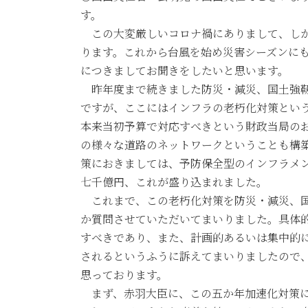
日
す。
時
この大変厳しいコロナ禍にありまして、しか
:
ります。これから台風を始め災害シーズンに
につきましてお聞きをしたいと思います。
昨年度まで続きました防災・減災、国土強靱
ですが、ここにはインフラの老朽化対策とい
本来当初予算で対応すべきという財政当局の
の様々な道路のネットワークということも構
策におきましては、予防保全型のインフラメ
七千億円、これが盛り込まれました。
これまで、この老朽化対策を防災・減災、国
か質問させていただいてまいりました。具体
すべきであり、また、計画的あるいは集中的
されるというふうに訴えてまいりましたので
思っております。
まず、赤羽大臣に、この五か年加速化対策に