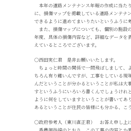
本年の道路メンテナンス年報の作成に当たり
に、損傷マップを掲載している道路メンテナ
できるように進めてまいりたいというふうに
また、損傷マップについても、個別の施設の
年度、具体の損傷内容など、詳細なデータを
えているところでございます。
○西田実仁君 是非お願いいたします。
ちょっと時間の関係で一問飛ばしまして、よ
ちろん有り難いんですが、工事をしている現
んだということが分かるということが私は大
すというふうにいろいろ書くんでしょうけれ
ように何をしていますということが書いてあ
あるということが住民の皆様にも分かる、こ
○政府参考人（東川直正君） お答え申し上
委員御指摘のとおり、この工事の内容とか意