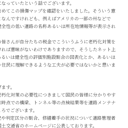
なっていたという話でございます。
めてこの損傷マップを確認をいたしました。そういう意
となんですけれども、例えばアメリカの一部の州などで
健全性の低い道路の名称あるいは所在地情報等が表示され
。
皆さんが自分たちの税金でこういうふうに老朽化対策を
ければ意味がないわけでありますので、そうしたネット上
あるいは健全性の評価別施設割合の図表化とか、あるいは
り住民に理解できるような工夫が必要ではないかと思いま
げます。
朽化対策の必要性につきまして国民の皆様に分かりやす
末時点での橋梁、トンネル等の点検結果等を道路メンテナ
ころでございます。
や判定区分の割合、修繕着手の状況について道路管理者
国土交通省のホームページに公表しております。