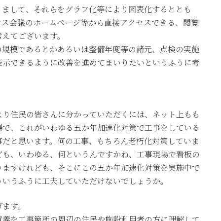
まして、それらをグラフ化等により図表化するととも
ンス会議のホームページ等から直接アクセスできる、閲覧
考えてございます。
規模であるとかあるいは整備年度等の諸元、点検の実施
表示できるように改善を進めてまいりたいというふうに考
り住民の皆さんに分かっていただくには、ネット上もも
場で、これがいわゆる五か年加速化対策で工事をしている
事だと思います。何の工事、もちろん老朽化対策していま
ども、いわゆる、何というんですかね、工事現場で看板の
りますけれども、そこにこの五か年加速化対策を実施中で
ういうふうに工夫していただけないでしょうか。
げます。
義を工事箇所の周辺の住民や施設利用者の方に理解して