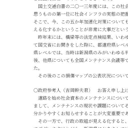
国土交通白書の二〇一三年度には、この社会
思うものの第一位に社会インフラの実態の把
そこで、今、この五か年加速化対策について
える化するかということが非常に大事だとい
昨年末には、橋梁等の法定点検結果、いわゆ
て国交省にお聞きをした際に、都道府県レベ
県レベルでは、当時は新潟県のみがいわゆる
後、他県についても全国メンテナンス会議等
た。
その後のこの損傷マップの公表状況について
○政府参考人（吉岡幹夫君） お答え申し上
道路を始め社会資本のメンテナンスについて
まして、メンテナンスの現状や課題について
分かりやすくお知らせすることが大変重要で
その一方で、行政の取組が見える化すると、