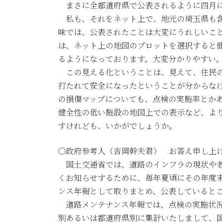
まさに全都道府県で公表されるように四月に
私も、それをネット上で、地元の埼玉県も含
味では、公表されたことは大変にうれしいこ
は、ネット上の地図のプロットを選択すると
るようになっております。大変分かりやすい
この見える化ということは、見えて、住民の
打たれて安全になったということが分からな
の損傷マップについても、点検の実施率とか
健全性の低い施設の地図上での表示など、よ
すけれども、いかがでしょうか。
○政府参考人（吉岡幹夫君） お答え申し上
国土交通省では、道路のインフラの現状や老
くお知らせするために、毎年夏頃にその年度
ンス年報として取りまとめ、公表していると
道路メンテナンス年報では、点検の実施状況
別あるいは都道府県別に集計いたしまして、