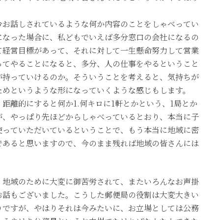
今お話しされているような何か内容のことをしゃべってい
になった場合に、私どもでいえば多分窓口の会社になるの
て経営目標があって、それに対して一生懸命努力して営業
ってやることになると、多分、人の仕事をやるということ
が持っていけるのか。そういうことを考えると、気持ちが
ためというような形になっていくような感じもします。
距離的にすると何か1.何キロに1軒とかという、1局とか
が、やっぱり先ほどからしゃべっているとおり、本当に子
使っていただいているということで、もう本当に地域に密
であると思いますので、今のまま残れば地域の皆さんには
。
、地域のために大変に御苦労されて、またいろんなお声掛
お話もございました。こうした郵便局の役割は大変大きい
りですが、やはりそれは今みたいに、お立場としては公務