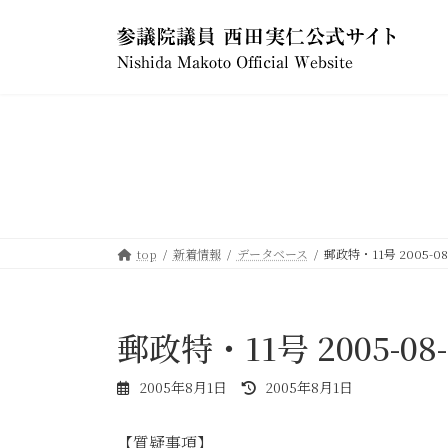
コ
ナ
ン
ビ
テ
ゲ
ン
ー
ツ
シ
へ
ョ
ス
ン
キ
に
ッ
移
プ
動
top
新着情報
データベース
郵政特・11号 2005-08
郵政特・11号 2005-08-
最
2005年8月1日
2005年8月1日
終
更
【質疑事項】
新