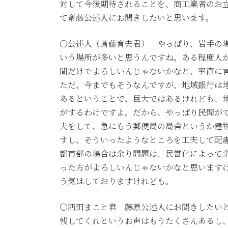
対して今後期待されることを、商工業者のお
て斎藤公述人にお聞きしたいと思います。
○公述人（斎藤育夫君） やっぱり、岩手の
いう場所が多いと思うんですね。ある程度人
間だけでよろしいんじゃないかなと、率直に
ただ、今までもそうなんですが、地域銀行は
あるということで、巨大ではあるけれども、
がするわけですよ。だから、やっぱり民間が
夫をして、急にもう郵便局の局舎というか建
すし、そういったようなところを工夫して配
都市部の場合は余り問題は、民営化によって
った方がよろしいんじゃないかなと思います
う気はしておりますけれども。
○西田まこと君 藤原公述人にお聞きしたい
残してくれというお声はもうたくさんあるし