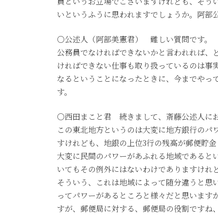
員というお立場でございますけれども、そう
いというふうに思われますでしょうか。阿部
○公述人（阿部美憲君） 難しい質問です。
公務員でなければできないかと言われれば、
ければできない仕事も取り扱っているのは事
なるということになったときに、今までやっ
す。
○西田まこと君 続きまして、斎藤公述人に
この東北地方というのは大変に地方銀行のパ
すけれども、地銀の上位3行の残高が郵便貯金
大変に民間のパワーがあふれる地域であると
いてもその例外にはないわけでありますけれ
そういう、これは地域によって随分違うと思
ってパワーがあるところと様々だと思います
すが、郵便局に対する、郵便局の役割ですね