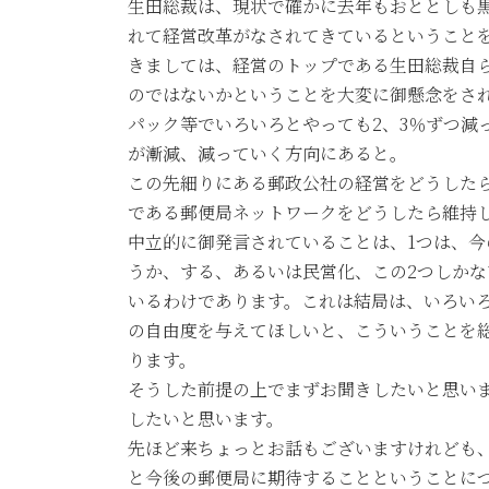
生田総裁は、現状で確かに去年もおととしも
れて経営改革がなされてきているということ
きましては、経営のトップである生田総裁自
のではないかということを大変に御懸念をさ
パック等でいろいろとやっても2、3％ずつ減
が漸減、減っていく方向にあると。
この先細りにある郵政公社の経営をどうした
である郵便局ネットワークをどうしたら維持
中立的に御発言されていることは、1つは、
うか、する、あるいは民営化、この2つしか
いるわけであります。これは結局は、いろい
の自由度を与えてほしいと、こういうことを
ります。
そうした前提の上でまずお聞きしたいと思い
したいと思います。
先ほど来ちょっとお話もございますけれども
と今後の郵便局に期待することということに