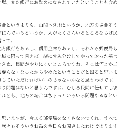
立場、また銀行にお勤めになられていたということも含め
場合というよりも、山間へき地というか、地方の場合そう
が住んでいるというか、人がたくさんいるところならば民
言って。
地方銀行もあるし、信用金庫もあるし、それから郵便局も
地域に限って言えば一緒にすみ分けしてやっておった感じ
できぬ、民間がやりにくいところですね、そこは何とか工
物要らなくなったからやめたということだと困ると思いま
慮していただければいいのじゃないかなと思うわけです。
余り問題はないと思うんですね。むしろ民間に任せてしま
けれども、地方の場合はちょっといろいろ問題あるなとい
と思いますが、今ある郵便局をなくさないでくれ、すべて
、我々もそういうお話を今日もお聞きしたわけであります