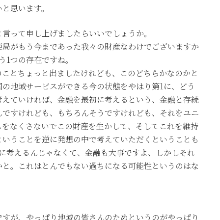
いと思います。
と言って申し上げましたらいいでしょうか。
便局がもう今まであった我々の財産なわけでございますか
う1つの存在ですね。
のことちょっと出ましたけれども、このどちらかなのかと
国の地域サービスができる今の状態をやはり第1に、どう
考えていければ、金融を最初に考えるという、金融と存続
んですけれども、もちろんそうですけれども、それをユニ
スをなくさないでこの財産を生かして、そしてこれを維持
ということを逆に発想の中で考えていただくということも
初に考えるんじゃなくて、金融も大事ですよ、しかしそれ
かと。これはとんでもない過ちになる可能性というのはな
ですが、やっぱり地域の皆さんのためというのがやっぱり