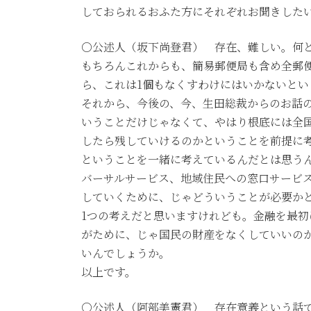
しておられるおふた方にそれぞれお聞きした
○公述人（坂下尚登君） 存在、難しい。何
もちろんこれからも、簡易郵便局も含め全郵
ら、これは1個もなくすわけにはいかないとい
それから、今後の、今、生田総裁からのお話
いうことだけじゃなくて、やはり根底には全
したら残していけるのかということを前提に
ということを一緒に考えているんだとは思う
バーサルサービス、地域住民への窓口サービ
していくために、じゃどういうことが必要か
1つの考えだと思いますけれども。金融を最
がために、じゃ国民の財産をなくしていいの
いんでしょうか。
以上です。
○公述人（阿部美憲君） 存在意義という話