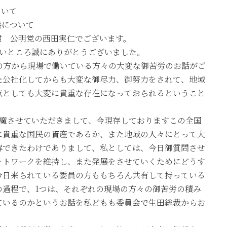
ついて
盤について
と君 公明党の西田実仁でございます。
しいところ誠にありがとうございました。
の方から現場で働いている方々の大変な御苦労のお話がご
た公社化してからも大変な御尽力、御努力をされて、地域
点としても大変に貴重な存在になっておられるということ
邪魔させていただきまして、今現存しておりますこの全国
に貴重な国民の資産であるか、また地域の人々にとって大
解できたわけでありまして、私としては、今日御質問させ
ットワークを維持し、また発展をさせていくためにどうす
今日来られている委員の方ももちろん共有して持っている
の過程で、1つは、それぞれの現場の方々の御苦労の積み
ているのかというお話を私どもも委員会で生田総裁からお