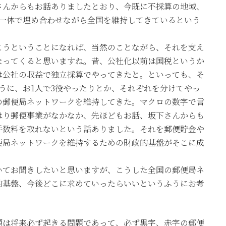
さんからもお話ありましたとおり、今既に不採算の地域、
業一体で埋め合わせながら全国を維持してきているという
こうということになれば、当然のことながら、それを支え
なってくると思いますね。昔、公社化以前は国税というか
は公社の収益で独立採算でやってきたと。といっても、そ
うに、お1人で3役やったりとか、それぞれを分けてやっ
の郵便局ネットワークを維持してきた。マクロの数字で言
はり郵便事業がなかなか、先ほどもお話、坂下さんからも
手数料を取れないという話ありました。それを郵便貯金や
便局ネットワークを維持するための財政的基盤がそこに成
いてお聞きしたいと思いますが、こうした全国の郵便局ネ
的基盤、今後どこに求めていったらいいというふうにお考
題は将来必ず起きる問題であって、必ず黒字、赤字の郵便