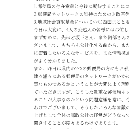
日
1.郵便局の存在意義と今後に期待することに
時
2.郵便局ネットワークの維持のための財政基
:
3.地域社会貢献基金について<>○西田まこ
今日は大変に、4人の公述人の皆様にはお忙
まず始めに、先ほど坂下さん、また阿部さん
ざいまして、もちろん公社化する前から、ま
に密着したいろんなサービスを、また情報拠
がよく分かりました。
また、昨日は県内の2つの郵便局の方にもお
津々浦々にある郵便局のネットワークがいか
事なものであるかということが大変によく理
ていただきますが、こうした貴重な郵便局ネ
ることが大事なのかという問題意識を常に、
わけでございまして、そうしたいろんな審議
上げとして全体の郵政公社の経営がどうなっ
聞きすることが度々あるわけであります。