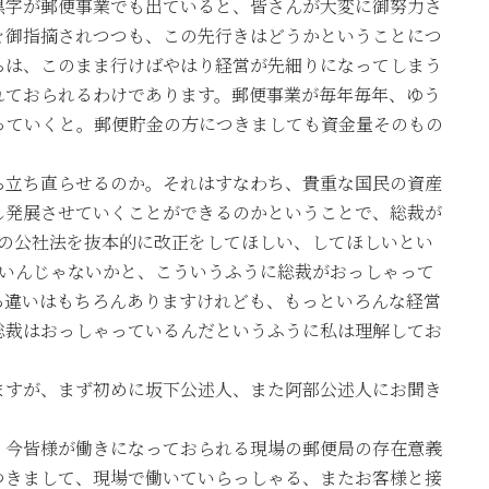
黒字が郵便事業でも出ていると、皆さんが大変に御努力さ
を御指摘されつつも、この先行きはどうかということにつ
らは、このまま行けばやはり経営が先細りになってしまう
れておられるわけであります。郵便事業が毎年毎年、ゆう
っていくと。郵便貯金の方につきましても資金量そのもの
ら立ち直らせるのか。それはすなわち、貴重な国民の資産
し発展させていくことができるのかということで、総裁が
今の公社法を抜本的に改正をしてほしい、してほしいとい
ないんじゃないかと、こういうふうに総裁がおっしゃって
ろ違いはもちろんありますけれども、もっといろんな経営
総裁はおっしゃっているんだというふうに私は理解してお
ますが、まず初めに坂下公述人、また阿部公述人にお聞き
、今皆様が働きになっておられる現場の郵便局の存在意義
つきまして、現場で働いていらっしゃる、またお客様と接