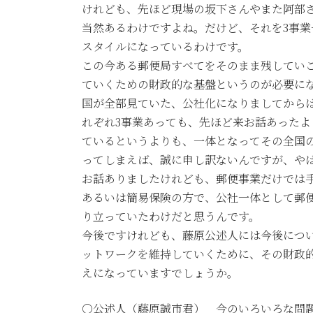
けれども、先ほど現場の坂下さんやまた阿部
当然あるわけですよね。だけど、それを3事
スタイルになっているわけです。
この今ある郵便局すべてをそのまま残してい
ていくための財政的な基盤というのが必要に
国が全部見ていた、公社化になりましてから
れぞれ3事業あっても、先ほど来お話あったよ
ているというよりも、一体となってその全国
ってしまえば、誠に申し訳ないんですが、や
お話ありましたけれども、郵便事業だけでは
あるいは簡易保険の方で、公社一体として郵
り立っていたわけだと思うんです。
今後ですけれども、藤原公述人には今後につ
ットワークを維持していくために、その財政
えになっていますでしょうか。
○公述人（藤原誠市君） 今のいろいろな問