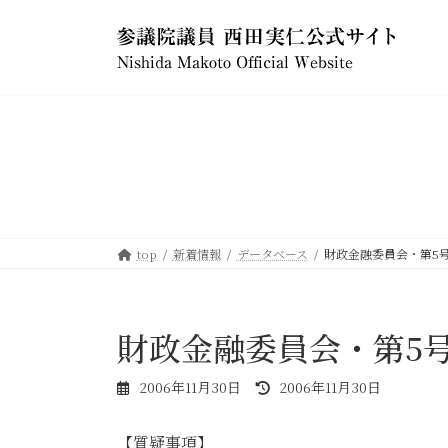
コ
ナ
ン
ビ
テ
ゲ
ン
ー
ツ
シ
へ
ョ
ス
ン
キ
に
ッ
移
プ
動
top
新着情報
データベース
財政金融委員会・第5号 20
財政金融委員会・第5号 20
最
2006年11月30日
2006年11月30日
終
更
【質疑事項】
新