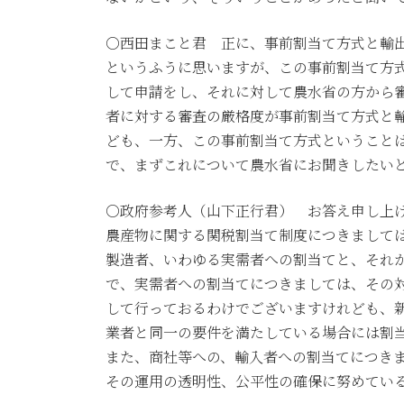
○西田まこと君 正に、事前割当て方式と輸
というふうに思いますが、この事前割当て方
して申請をし、それに対して農水省の方から
者に対する審査の厳格度が事前割当て方式と
ども、一方、この事前割当て方式ということ
で、まずこれについて農水省にお聞きしたい
○政府参考人（山下正行君） お答え申し上
農産物に関する関税割当て制度につきまして
製造者、いわゆる実需者への割当てと、それ
で、実需者への割当てにつきましては、その
して行っておるわけでございますけれども、
業者と同一の要件を満たしている場合には割
また、商社等への、輸入者への割当てにつき
その運用の透明性、公平性の確保に努めてい