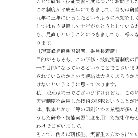
ことで研修・技能実習制度についてお聞きし
この制度が平成五年にできまして、当初は研
九年に三年に延長したというふうに承知をし
してはもう見直して十年がたとうとしている
も、見直しということにつきましても、様々
ります。
〔理事峰崎直樹君退席、委員長着席〕
目的がそもそも、この研修・技能実習制度の
一の目的になっているということでございま
されているのかという議論は大きくあろうか
けないというふうに思っております。
私、地元は埼玉でございますけれども、この
実習制度を活用した技術の移転ということが
は、製本とか加工等の印刷とかの業種が多い
うした研修・技能実習制度を用いた技術移転
わけでございまして。
そこで、例えば研修生、実習生の方から出て