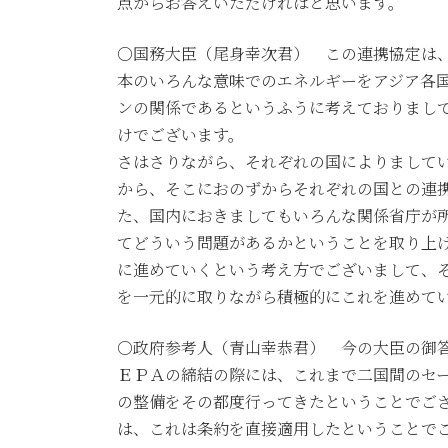
点からお答えいただければと思います。
○国務大臣（尾身幸次君） この連携協定は
本のいろんな意味でのエネルギーをアジア各
ンの関係であるというふうに考えておりまし
けでございます。
さはさりながら、それぞれの国によりまして
から、そこにおのずからそれぞれの国との連
た、国内におきましてもいろんな関係省庁が
てどういう問題があるかということを取り上
に進めていくという考え方でございまして、
を一元的に取りながら積極的にこれを進めて
○政府参考人（青山幸恭君） 今の大臣の御
ＥＰＡの締結の際には、これまで二国間のセ
の整備をその都度行ってきたということでご
は、これは条約を直接適用したということで