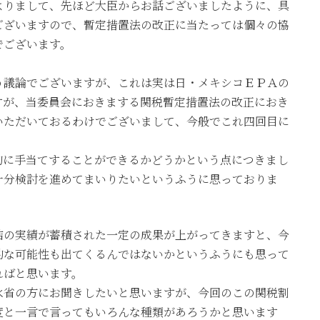
よりまして、先ほど大臣からお話ございましたように、具
ございますので、暫定措置法の改正に当たっては個々の協
でございます。
う議論でございますが、これは実は日・メキシコＥＰＡの
すが、当委員会におきまする関税暫定措置法の改正におき
いただいておるわけでございまして、今般でこれ四回目に
的に手当てすることができるかどうかという点につきまし
十分検討を進めてまいりたいというふうに思っておりま
結の実績が蓄積された一定の成果が上がってきますと、今
的な可能性も出てくるんではないかというふうにも思って
ればと思います。
水省の方にお聞きしたいと思いますが、今回のこの関税割
度と一言で言ってもいろんな種類があろうかと思います