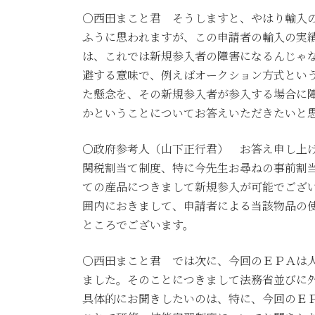
○西田まこと君 そうしますと、やはり輸入
ふうに思われますが、この申請者の輸入の実
は、これでは新規参入者の障害になるんじゃ
避する意味で、例えばオークション方式とい
た懸念を、その新規参入者が参入する場合に
かということについてお答えいただきたいと
○政府参考人（山下正行君） お答え申し上
関税割当て制度、特に今先生お尋ねの事前割
ての産品につきまして新規参入が可能でござ
囲内におきまして、申請者による当該物品の
ところでございます。
○西田まこと君 では次に、今回のＥＰＡは
ました。そのことにつきまして法務省並びに
具体的にお聞きしたいのは、特に、今回のＥ