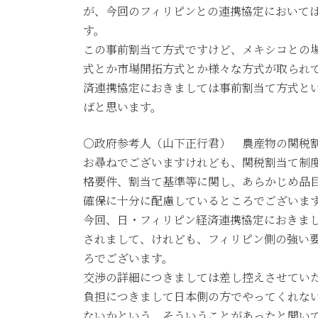
が、今回のフィリピンとの連携協定において
す。
この事前割当て方式ですけど、メキシコとの
式とか市場開拓方式とか様々な方式が取られ
済連携協定におきましては事前割当て方式と
ばと思います。
○政府参考人（山下正行君） 農産物の関税
お尋ねでございますけれども、関税割当て制
格要件、割当て基準等に関し、あらかじめ品
確保に十分に配慮しているところでございま
今回、日・フィリピン経済連携協定におきま
されまして、けれども、フィリピン側の強い
ろでございます。
交渉の詳細につきましては差し控えさせてい
負担につきまして日本側の方でやってくれな
ないかという、そういうことがあったと聞い