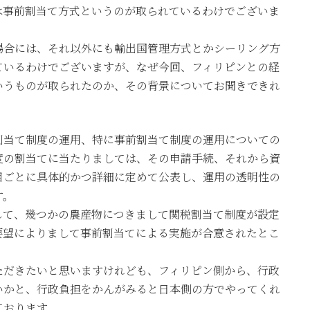
は事前割当て方式というのが取られているわけでございま
場合には、それ以外にも輸出国管理方式とかシーリング方
ているわけでございますが、なぜ今回、フィリピンとの経
いうものが取られたのか、その背景についてお聞きできれ
割当て制度の運用、特に事前割当て制度の運用についての
度の割当てに当たりましては、その申請手続、それから資
目ごとに具体的かつ詳細に定めて公表し、運用の透明性の
す。
して、幾つかの農産物につきまして関税割当て制度が設定
要望によりまして事前割当てによる実施が合意されたとこ
ただきたいと思いますけれども、フィリピン側から、行政
いかと、行政負担をかんがみると日本側の方でやってくれ
ております。