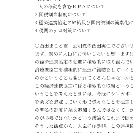
日
1.人の移動を含むＥＰＡについて
時
2.関税割当制度について
:
3.経済連携協定の締結及び国内法制の簡素化
4.税関のテロ対策について
○西田まこと君 公明党の西田実仁でござい
まず、初めに大臣にお伺いしたいと思います
の経済連携協定の促進に積極的に取り組んで
済連携協定を積極的に迅速に締結をしていく
のかということも含まれてくるんじゃないか
この経済連携協定に係る積極的な取組という
いうことを考えたときには、今既にシンガポ
を条文を追加していく形で様々なことを法定
の署名の都度に条文追加するんではなくて、
のが必要ではないかという議論もこれまで随
そうした観点から、大臣には是非、この連携