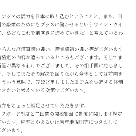
、アジアの活力を日本に取り込むということと、また、日
国の繁栄のためにもプラスに働かせるというウイン・ウイ
て、私どもこれを前向きに進めていきたいと考えているわ
いろんな経済事情の違い、産業構造の違い等がございます
携協定の内容が違っているところもございます。そしてま
所管が異なるわけでございまして、その相手国に応じまし
げ、そしてまたその解決を図りながら全体としては前向き
そういう意味で、先ほど申しましたＥＰＡを促進する体制
いきたいと考えている次第でございます。
答弁をちょっと補足させていただきます。
ーフガード制度と二国間の関税割当て制度に関します規定
ざいます。税率とかあるいは原産地規則等につきまして
ございます。