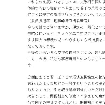
これらの制度につきましては、交渉相手国に
体的な内容の細部につきまして若干の差異が
定ごとに規定の整備を行ってきたということ
〔委員長退席、理事峰崎直樹君着席〕
今のお話でございますが、規定の一般化とい
締結に伴います、ちょうど二年前でございま
ます国会の審議の場におきましても御指摘を
なっております。
今後のいろいろな交渉の進展を見つつ、包括
ても、今後、私ども事務当局といたしまして
す。
○西田まこと君 正にこの経済連携協定の締
言われたような規定の一般化ということの法
おりますので、引き続き是非御検討いただけ
続きまして、関税割当て制度につきまして農
当て制度の中身ですけれども、関税割当て制