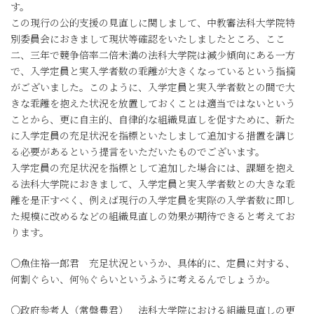
す。
この現行の公的支援の見直しに関しまして、中教審法科大学院特
別委員会におきまして現状等確認をいたしましたところ、ここ
二、三年で競争倍率二倍未満の法科大学院は減少傾向にある一方
で、入学定員と実入学者数の乖離が大きくなっているという指摘
がございました。このように、入学定員と実入学者数との間で大
きな乖離を抱えた状況を放置しておくことは適当ではないという
ことから、更に自主的、自律的な組織見直しを促すために、新た
に入学定員の充足状況を指標といたしまして追加する措置を講じ
る必要があるという提言をいただいたものでございます。
入学定員の充足状況を指標として追加した場合には、課題を抱え
る法科大学院におきまして、入学定員と実入学者数との大きな乖
離を是正すべく、例えば現行の入学定員を実際の入学者数に即し
た規模に改めるなどの組織見直しの効果が期待できると考えてお
ります。
○魚住裕一郎君 充足状況というか、具体的に、定員に対する、
何割ぐらい、何％ぐらいというふうに考えるんでしょうか。
○政府参考人（常盤豊君） 法科大学院における組織見直しの更