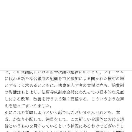
に参議院本会議で、当委員会で採決いたしました裁判所法の一部
を改正する法律が可決、成立をいたしました。本委員会の各委員
の先生方、あるいは法務当局にも届いていると思いますが、いろ
んな方々が運動をしておりまして、給費制是非続けてもらいたい
とか、そういう方でございますが、例えばこの司法修習生に対す
る給与の支給継続を求める市民連絡会、労働者福祉中央協議会、
これは笹森さんが会長をやっていたところでございますし、ある
いは山口二郎さん、北海道大学教授、あるいは本多良男さん、ク
レ・サラ被害者連絡会の事務局長であるとか、そういう人たちが
つくっている連絡会でございますけれども、その市民連絡会の中
で、この衆議院における附帯決議の趣旨にのっとり、フォーラム
に代わる新たな合議制の組織を市民参加による開かれた検討の場
とするよう求めるとともに、法曹を志す者の立場に立ち、給費制
の復活はもとより、法曹養成制度全般にわたっての根本的な見直
しによる改革、改善を行うよう強く要望する、こういうような声
明を送ってまいりました。
別にこれで質問しようという話ではございませんけれども、本
当、かなり心配して、注目をして、この新しい合議体における議
論というものを見守っているという状況にあるわけでございまし