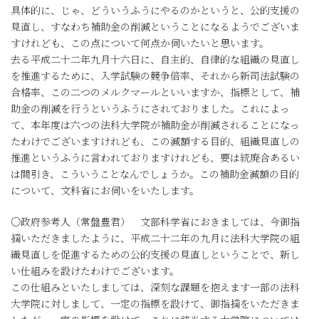
具体的に、じゃ、どういうふうにやるのかというと、公的支援の
見直し、すなわち補助金の削減ということになるようでございま
すけれども、この点について何点か伺いたいと思います。
去る平成二十二年九月十六日に、自主的、自律的な組織の見直し
を推進するために、入学試験の競争倍率、それから新司法試験の
合格率、この二つのメルクマールといいますか、指標として、補
助金の削減を行うというふうにされておりました。これによっ
て、本年度は六つの法科大学院が補助金が削減されることになっ
たわけでございますけれども、この減額する目的、組織見直しの
推進というふうに言われておりますけれども、要は統廃合あるい
は間引き、こういうことなんでしょうか。この補助金減額の目的
について、文科省にお伺いをいたします。
○政府参考人（常盤豊君） 文部科学省におきましては、今御指
摘いただきましたように、平成二十二年の九月に法科大学院の組
織見直しを促進するための公的支援の見直しということで、新し
い仕組みを設けたわけでございます。
この仕組みといたしましては、深刻な課題を抱えます一部の法科
大学院に対しまして、一定の指標を設けて、御指摘をいただきま