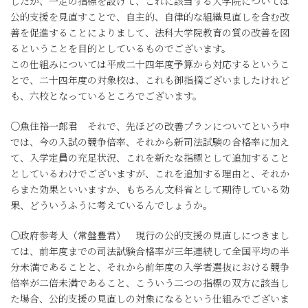
したが、一定の指標を設けて、これに該当する大学院については
公的支援を見直すことで、自主的、自律的な組織見直しを含む改
善を促進することによりまして、法科大学院教育の質の改善を図
るということを目的としているものでございます。
この仕組みについては平成二十四年度予算から対応するというこ
とで、二十四年度の対象校は、これも御指摘ございましたけれど
も、六校となっているところでございます。
○魚住裕一郎君 それで、先ほどの改善プランについてという中
では、今の入試の競争倍率、それから新司法試験の合格率に加え
て、入学定員の充足状況、これを新たな指標として追加すること
としているわけでございますが、これを追加する理由と、それか
らまた効果といいますか、もちろん文科省として期待している効
果、どういうふうに考えているんでしょうか。
○政府参考人（常盤豊君） 現行の公的支援の見直しにつきまし
ては、前年度までの司法試験合格率が三年連続して全国平均の半
分未満であることと、それから前年度の入学者選抜における競争
倍率が二倍未満であること、こういう二つの指標の双方に該当し
た場合、公的支援の見直しの対象になるという仕組みでございま