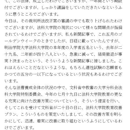
て、この法律、成立したわけでございますが、一年間という期限
付でございますが、しっかり議論をしていただきたいなというふ
うに思うところでございます。
今日は、その裁判所法改正案の審議の中でも取り上げられたわけ
でございますが、法科大学院の現状について様々な問題点が指摘
されているわけでございますが、私も新聞記事で、これ五月のゴ
ールデンウイークのときでしたが、日経に載っていたんですが、
明治学院大学法科大学院の本年度の入学者五名という、去年が二
十九名、二年前が四十八人という、急激に減って、結局撤退が事
実上決まったという、そういうような新聞記事に接しました。こ
れはえらいことだなというような、もちろん適性試験の志願者も
かつての五分の一以下になっているという状況もあるわけでござ
います。
そんな法曹養成全体の状況の中で、文科省中教審の大学分科会法
科大学院特別委員会、今年の七月十九日に法科大学院教育の更な
る充実に向けた改善方策についてという、そういう提言を行い、
そしてこれを受けて文科省が二十日の日に、法科大学院教育改善
プラン、こういうものを策定いたしまして、その改善方策を明ら
かにして、迅速、着実に改善に取り組むというふうにしているわ
けでございます。