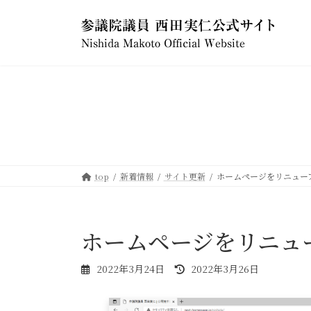
コ
ナ
ン
ビ
テ
ゲ
ン
ー
ツ
シ
へ
ョ
ス
ン
キ
に
ッ
移
プ
動
top
新着情報
サイト更新
ホームページをリニュー
ホームページをリニュ
最
2022年3月24日
2022年3月26日
終
更
新