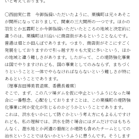
いと考えております。
○西田実仁君 今御指摘いただいたように、栗橋町は元々あそこ
が関所になっておりまして、関東の三大関所の一つです。ほかの
羽生とか五霞町とか今御指摘いただいたところの地域と決定的に
違うのは、栗橋町は川沿いに商店街があるということなんです。
普通は畑とか田んぼであります。つまり、商店街がそこにすごく
発展をしておりますので引っ越す方々も大変に多いという、ほか
の地域と違う難しさがあります。したがって、この堤防強化事業
は国でやりますけれども、国の事業としてのみならず、まちづく
りということと一体でやらなければならないという難しさが特に
あるということであります。
〔理事吉田博美君退席、委員長着席〕
そこで、まず、この八ツ場ダムを仮に中止というふうになった場
合に一番懸念、心配をしておりますことは、この栗橋町の堤防強
化事業に何か変化が生じるのかどうかということであります。
これは、洪水をいかにして防ぐかという考え方にもよるんですけ
れども、私の理解では、洪水を防ぐ場合にはダムだけではもちろ
んなく、遊水地とか河道の掘削とか堤防も含めたチームとしての
治水ということではないかというふうに思うんです。そうします