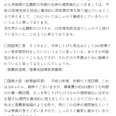
から茨城県の五霞町の利根川右岸の堤防強化につきましては、平
成25年度完成を目途に重点的に用地買収等を取り組んでいるとこ
ろでありまして、これについてはしっかり継続をしていきたいと
いうふうに思っております。
羽生市から五霞町の23.5キロ、25年度完成目途でしっかりと続け
ていきたいと、このように考えております。
○西田実仁君 そうすると、今申し上げた見込みとして100世帯ぐ
らい来年度契約をしたいというふうに言っている、またその可能
性があるということなんですが、それだけの予算は十分に確保さ
れていると言ってよろしいんでしょうか。
〔委員長退席、理事吉田博美君着席〕
○国務大臣（前原誠司君） 平成21年度、利根川上流区間、これ
は268.6キロ、両岸でございますが、事業費が約101億のうち利根
川の第一期区間、さっき申し上げた23.5キロの堤防強化には半分
を超す56億円を重点的に投入をしているところでございまして、
先ほど委員御指摘のような形で、特にこの右岸の堤防強化という
のは焦眉の急でございますので、しっかりと着実に進めていきた