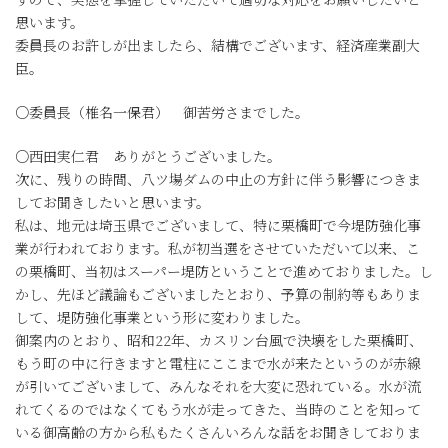
思います。
委員長のお許しが出ましたら、結構でございます、経済産業副大
臣。
○委員長（椎名一保君） 御苦労さまでした。
○西田実仁君 ありがとうございました。
次に、残りの時間、八ツ場ダムの中止の方針に伴う影響につきま
してお聞きしたいと思います。
私は、地元は埼玉県でございまして、特に栗橋町で今堤防強化事
業が行われております。私が初当選をさせていただいて以来、こ
の栗橋町、当初はスーパー堤防ということで進めておりました。し
かし、先ほど議論もございましたとおり、予算の制約等もありま
して、堤防強化事業という形に変わりました。
御案内のとおり、昭和22年、カスリン台風で決壊をした栗橋町、
もう町の中に行きますと電柱にここまで水が来たというのが赤線
が引いてございまして、みんなそれを大変に恐れている。水が流
れてくるのではなくてもう水が走ってきた、当時のことを知って
いる御高齢の方から私もたくさんいろんな話をお聞きしておりま